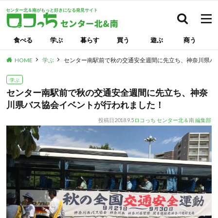
センター北＆南がもっと好きになる発見サイト
検索
食べる
学ぶ
暮らす
買う
遊ぶ
商う
HOME
学ぶ
センター南駅前で秋の交通安全週間に先立ち、神奈川県バ
学ぶ
センター南駅前で秋の交通安全週間に先立ち、神奈
川県バス協会イベントが行われました！
投稿日
2018.9.5
ロコっち センター北＆南 編集部