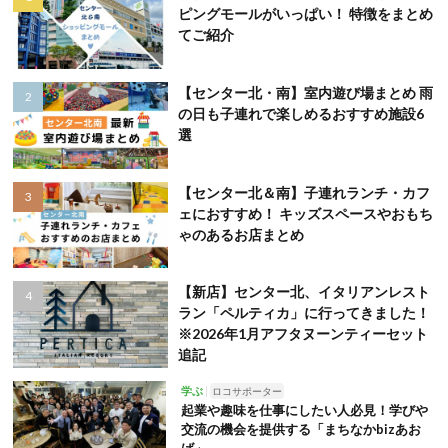
ピングモールがいっぱい！ 特徴をまとめ
てご紹介
【センター北・南】室内遊び場まとめ 雨
の日も子連れで楽しめるおすすめ施設6
選
【センター北＆南】子連れランチ・カフ
ェにおすすめ！ キッズスペースやおもち
ゃのあるお店まとめ
【新店】センター北、イタリアンレスト
ラン「ペルティカ」に行ってきました！
※2026年1月アフタヌーンティーセット
追記
学ぶ
ロコサポーター
起業や趣味を仕事にしたい人必見！学びや
交流の機会を提供する「まちなかbizあお