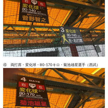
④ 両打席・変化球・80-170キロ・菊池雄星選手（西武）