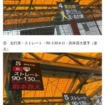
⑤ 右打席・ストレート・90-130キロ・則本昴大選手（楽
天）