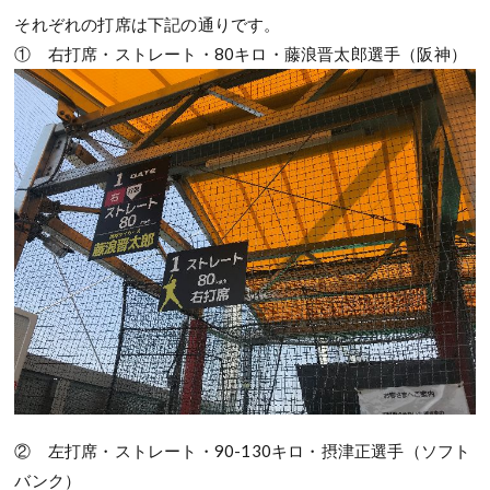
それぞれの打席は下記の通りです。
① 右打席・ストレート・80キロ・藤浪晋太郎選手（阪神）
② 左打席・ストレート・90-130キロ・摂津正選手（ソフト
バンク）