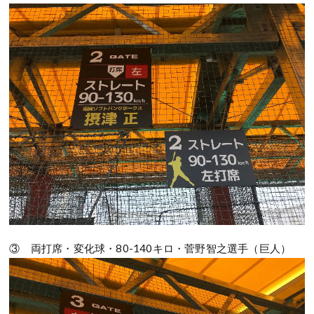
③ 両打席・変化球・80-140キロ・菅野智之選手（巨人）