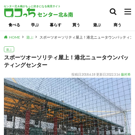
センター北＆南がもっと好きになる発見サイト
検索
食べる
学ぶ
暮らす
買う
遊ぶ
商う
HOME
遊ぶ
スポーツオーソリティ屋上！港北ニュータウンバッティン
遊ぶ
スポーツオーソリティ屋上！港北ニュータウンバッ
ティングセンター
投稿日
2018.6.18
更新日
2022.3.16
藤村希