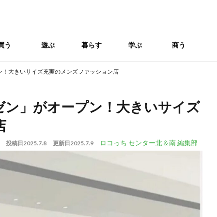
買う
遊ぶ
暮らす
学ぶ
商う
ン！大きいサイズ充実のメンズファッション店
ゼン」がオープン！大きいサイズ
店
ロコっち センター北＆南 編集部
投稿日
2025.7.8
更新日
2025.7.9