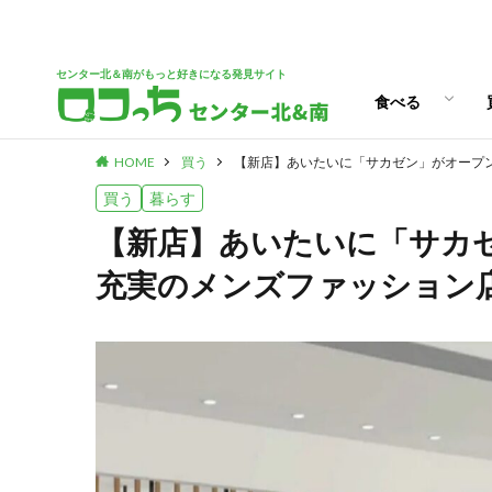
パン
スイーツ
ランチ
カフェ
センター北＆南がもっと好きになる発見サイト
食べる
HOME
買う
【新店】あいたいに「サカゼン」がオープ
パン
スイーツ
ランチ
カフェ
買う
暮らす
【新店】あいたいに「サカ
充実のメンズファッション