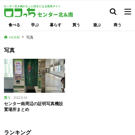
センター北＆南がもっと好きになる発見サイト
検索
食べる
学ぶ
暮らす
買う
遊ぶ
商う
HOME
写真
写真
2022.8.24
買う
センター南周辺の証明写真機設
置場所まとめ
ランキング