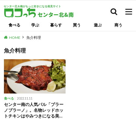
センター北＆南がもっと好きになる発見サイト
検索
食べる
学ぶ
暮らす
買う
遊ぶ
商う
HOME
魚介料理
魚介料理
2022.11.11
食べる
センター南の人気バル「ブラー
ノブラーノ」。名物レッドホッ
トチキンはやみつきになる美味
しさ！