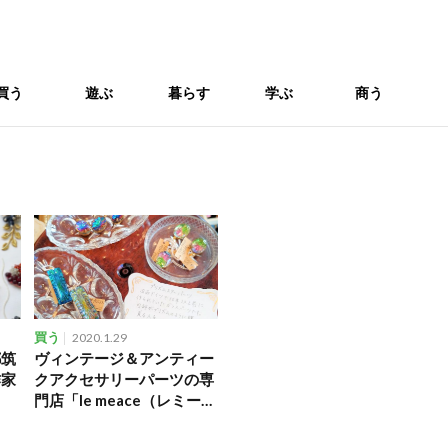
買う
遊ぶ
暮らす
学ぶ
商う
買う
2020.1.29
都筑
ヴィンテージ＆アンティー
作家
クアクセサリーパーツの専
門店「le meace（レミー
ス）」