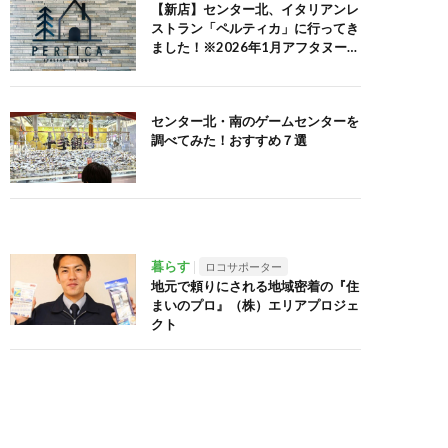
【新店】センター北、イタリアンレ
ストラン「ペルティカ」に行ってき
ました！※2026年1月アフタヌーン
ティーセット追記
センター北・南のゲームセンターを
調べてみた！おすすめ７選
暮らす
ロコサポーター
地元で頼りにされる地域密着の『住
まいのプロ』（株）エリアプロジェ
クト