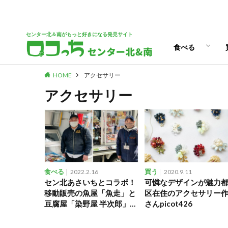
パン
スイーツ
ランチ
カフェ
センター北＆南がもっと好きになる発見サイト
食べる
HOME
アクセサリー
パン
スイーツ
ランチ
カフェ
アクセサリー
食べる
2022.2.16
買う
2020.9.11
セン北あさいちとコラボ！
可憐なデザインが魅力
移動販売の魚屋「魚走」と
区在住のアクセサリー
豆腐屋「染野屋 半次郎」が
さんpicot426
集合