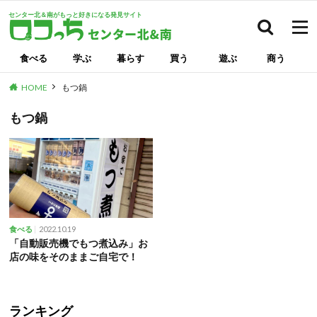
センター北＆南がもっと好きになる発見サイト
検索
食べる
学ぶ
暮らす
買う
遊ぶ
商う
HOME
もつ鍋
もつ鍋
2022.10.19
食べる
「自動販売機でもつ煮込み」お
店の味をそのままご自宅で！
ランキング