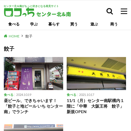
センター北＆南がもっと好きになる発見サイト
検索
食べる
学ぶ
暮らす
買う
遊ぶ
商う
HOME
餃子
餃子
2024.10.19
2021.10.17
食べる
食べる
昼ビール、できちゃいます！
11/1（月）センター南駅構内１
「餃子と地ビール いち センター
階に「中華 大阪王将 餃子」
南」でランチ
新規OPEN