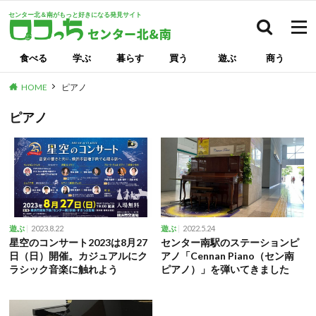
センター北＆南がもっと好きになる発見サイト
検索
食べる
学ぶ
暮らす
買う
遊ぶ
商う
HOME
ピアノ
ピアノ
2023.8.22
2022.5.24
遊ぶ
遊ぶ
星空のコンサート2023は8月27
センター南駅のステーションピ
日（日）開催。カジュアルにク
アノ「Cennan Piano（セン南
ラシック音楽に触れよう
ピアノ）」を弾いてきました