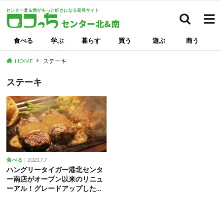
センター北＆南がもっと好きになる発見サイト
検索
食べる
学ぶ
暮らす
買う
遊ぶ
商う
HOME
ステーキ
ステーキ
2023.7.7
食べる
ハングリータイガー港北センタ
ー南店がオープン以来のリニュ
ーアル！グレードアップした店
内を取材