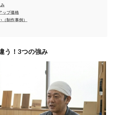
強み
アップ価格
い（制作事例）
違う！3つの強み