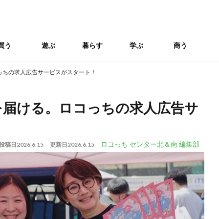
買う
遊ぶ
暮らす
学ぶ
商う
っちの求人広告サービスがスタート！
を届ける。ロコっちの求人広告サ
ロコっち センター北＆南 編集部
投稿日
2026.6.15
更新日
2026.6.15