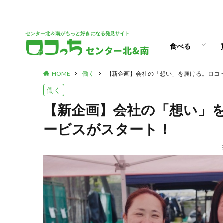
パン
スイーツ
ランチ
カフェ
センター北＆南がもっと好きになる発見サイト
食べる
HOME
働く
【新企画】会社の「想い」を届ける。ロコ
パン
スイーツ
ランチ
カフェ
働く
【新企画】会社の「想い」
ービスがスタート！