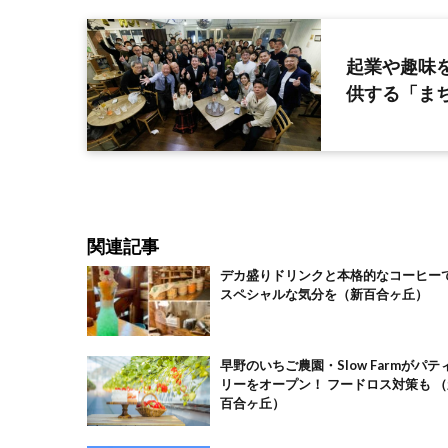
起業や趣味
供する「まち
関連記事
デカ盛りドリンクと本格的なコーヒー
スペシャルな気分を（新百合ヶ丘）
早野のいちご農園・Slow Farmがパテ
リーをオープン！ フードロス対策も （新
百合ヶ丘）