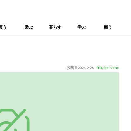
買う
遊ぶ
暮らす
学ぶ
商う
frikake-yone
投稿日
2021.9.26