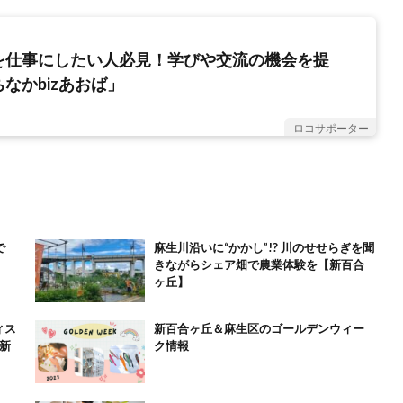
を仕事にしたい人必見！学びや交流の機会を提
なかbizあおば」
ロコサポーター
で
麻生川沿いに“かかし”!? 川のせせらぎを聞
きながらシェア畑で農業体験を【新百合
ヶ丘】
ィス
新百合ヶ丘＆麻生区のゴールデンウィー
ク情報