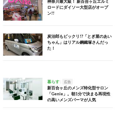
神奈川最大級！ 新百合ヶ丘エルミ
ロードにダイソー大型店がオープ
ン!!
炭治郎もビックリ!?「とぎ屋のあい
ちゃん」はリアル鋼鐵塚さんだっ
た！
暮らす
広告
新百合ヶ丘のメンズ特化型サロン
「Genie」。朝1分で決まる再現性
の高いメンズパーマが人気