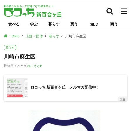
新百合ヶ丘がもっと好きになる発見サイト
検索
食べる
学ぶ
暮らす
買う
遊ぶ
商う
HOME
店舗・団体
暮らす
川崎市麻生区
暮らす
川崎市麻生区
投稿日
2021.9.30
ねこさとP
ロコっち 新百合ヶ丘 メルマガ配信中！
広告