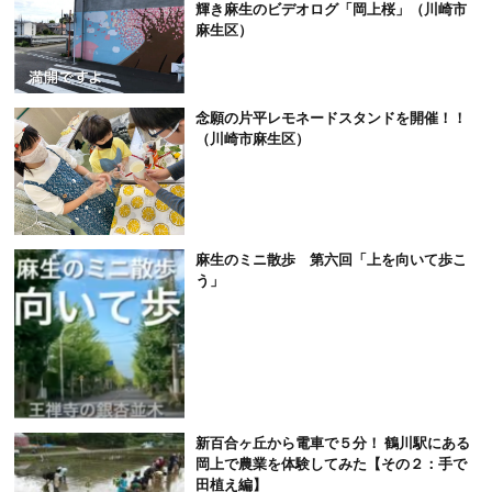
輝き麻生のビデオログ「岡上桜」（川崎市
麻生区）
念願の片平レモネードスタンドを開催！！
（川崎市麻生区）
麻生のミニ散歩 第六回「上を向いて歩こ
う」
新百合ヶ丘から電車で５分！ 鶴川駅にある
岡上で農業を体験してみた【その２：手で
田植え編】