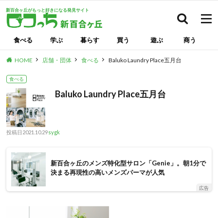
新百合ヶ丘がもっと好きになる発見サイト
検索
食べる
学ぶ
暮らす
買う
遊ぶ
商う
HOME
店舗・団体
食べる
Baluko Laundry Place五月台
食べる
Baluko Laundry Place五月台
投稿日
2021.10.29
sygk
新百合ヶ丘のメンズ特化型サロン「Genie」。朝1分で
決まる再現性の高いメンズパーマが人気
広告