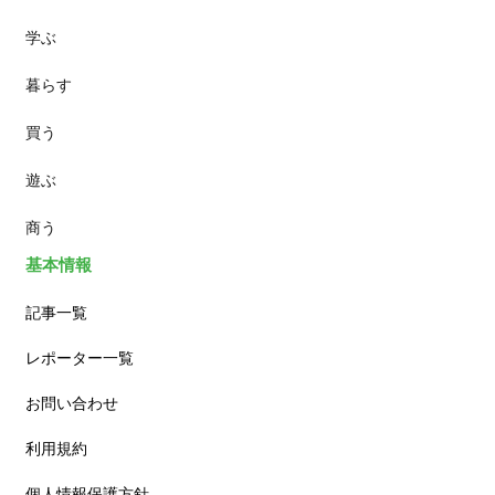
学ぶ
パン
暮らす
スイーツ
買う
ランチ
遊ぶ
カフェ
商う
基本情報
記事一覧
レポーター一覧
お問い合わせ
利用規約
個人情報保護方針