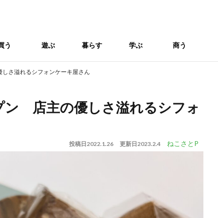
買う
遊ぶ
暮らす
学ぶ
商う
優しさ溢れるシフォンケーキ屋さん
プン 店主の優しさ溢れるシフォ
ねこさとP
投稿日
2022.1.26
更新日
2023.2.4