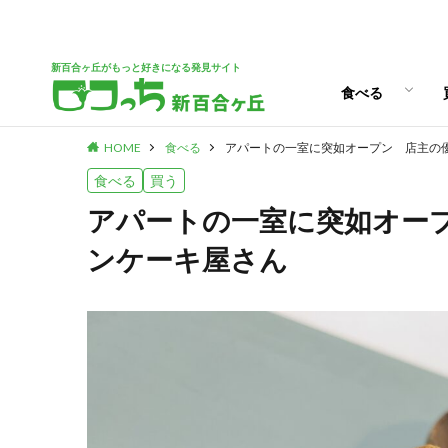
ランチ
スイーツ
新百合ヶ丘がもっと好きになる発見サイト
食べる
HOME
食べる
アパートの一室に突如オープン 店主の
ランチ
スイーツ
食べる
買う
アパートの一室に突如オー
ンケーキ屋さん