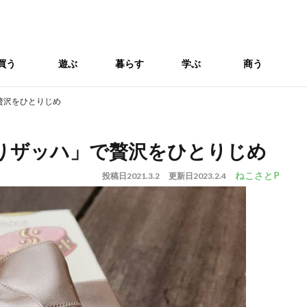
買う
遊ぶ
暮らす
学ぶ
商う
贅沢をひとりじめ
りザッハ」で贅沢をひとりじめ
ねこさとP
投稿日
2021.3.2
更新日
2023.2.4