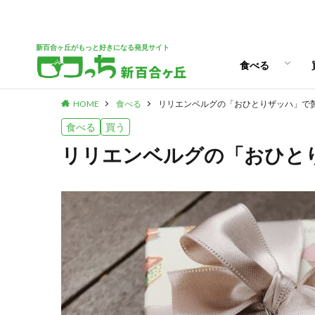
ランチ
スイーツ
新百合ヶ丘がもっと好きになる発見サイト
食べる
HOME
食べる
リリエンベルグの「おひとりザッハ」で
ランチ
スイーツ
食べる
買う
リリエンベルグの「おひと