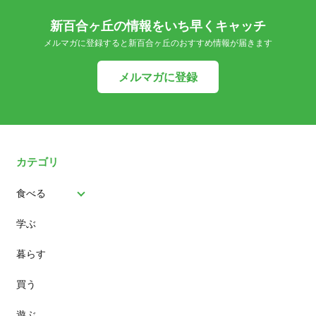
新百合ヶ丘の情報をいち早くキャッチ
メルマガに登録すると新百合ヶ丘のおすすめ情報が届きます
メルマガに登録
カテゴリ
食べる
学ぶ
パン
暮らす
スイーツ
買う
ランチ
遊ぶ
カフェ