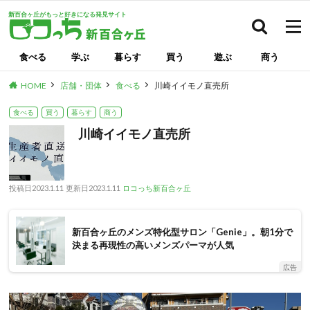
新百合ヶ丘がもっと好きになる発見サイト
検索
食べる
学ぶ
暮らす
買う
遊ぶ
商う
HOME
店舗・団体
食べる
川崎イイモノ直売所
食べる
買う
暮らす
商う
川崎イイモノ直売所
投稿日
2023.1.11
更新日
2023.1.11
ロコっち新百合ヶ丘
新百合ヶ丘のメンズ特化型サロン「Genie」。朝1分で
決まる再現性の高いメンズパーマが人気
広告