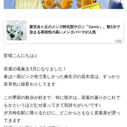
新百合ヶ丘のメンズ特化型サロン「Genie」。朝1分で
決まる再現性の高いメンズパーマが人気
広告
皆様こんにちは♫
若葉の風薫る5月になりました！
春は一面ピンク色で美しかった麻生川の並木道は、すっかり
若草色に様変わりしてます
この季節の散歩が好きで、特に朝夕は、若葉の薫りがこれで
もかというほどむせ返ってきて気持ちがいいです♪
夕方柿生駅に降りるたびに、どこからともなく若葉臭が漂っ
てきます