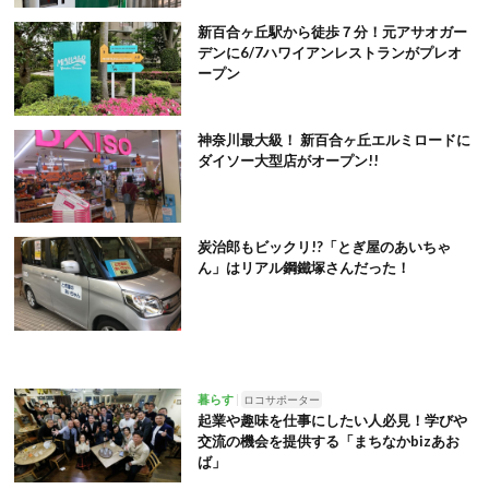
新百合ヶ丘駅から徒歩７分！元アサオガー
デンに6/7ハワイアンレストランがプレオ
ープン
神奈川最大級！ 新百合ヶ丘エルミロードに
ダイソー大型店がオープン!!
炭治郎もビックリ!?「とぎ屋のあいちゃ
ん」はリアル鋼鐵塚さんだった！
暮らす
ロコサポーター
起業や趣味を仕事にしたい人必見！学びや
交流の機会を提供する「まちなかbizあお
ば」