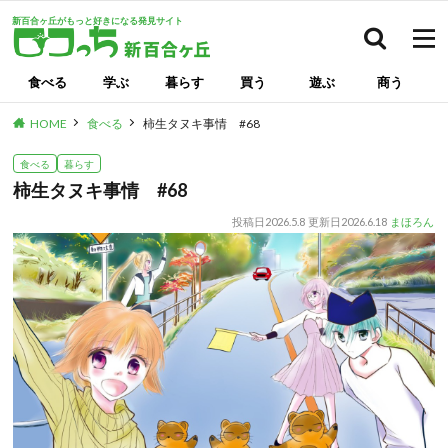
新百合ヶ丘がもっと好きになる発見サイト
検索
食べる
学ぶ
暮らす
買う
遊ぶ
商う
HOME
食べる
柿生タヌキ事情 #68
食べる
暮らす
柿生タヌキ事情 #68
投稿日
2026.5.8
更新日
2026.6.18
まほろん