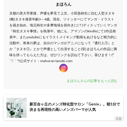
まほろん
京都の美大卒業後、声優を夢見て上京。小田急柿生に住む人型タヌキ
(雌)タヌキ換算年齢3～4歳。現在、ツイッターにてマンガ・イラスト
を描き始め、地元柿生や多摩地域を前向きに(？)ディスっていくマンガ
『柿生タヌキ事情』を執筆中。他にも、アマゾンのkindleにて2作品発
表中。またyoutubeにもイラストメイキング動画をあげるなど精力的に
活動中。将来の夢は、自分のマンガがアニメになって『通行人①』と
か『タヌキ①』とかで声優として出演すること(笑)まほろんの作品に興
味を持ってもらえた方は、ぜひリンクを訪ねて下さい。喜びます！(*
´▽｀*)公式サイト：mahoron-tanuki.com
まほろんさんの記事をもっと読む
新百合ヶ丘のメンズ特化型サロン「Genie」。朝1分で
決まる再現性の高いメンズパーマが人気
広告