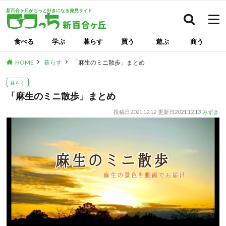
新百合ヶ丘がもっと好きになる発見サイト
検索
食べる
学ぶ
暮らす
買う
遊ぶ
商う
HOME
暮らす
「麻生のミニ散歩」まとめ
暮らす
「麻生のミニ散歩」まとめ
投稿日
2021.12.12
更新日
2021.12.13
みずき