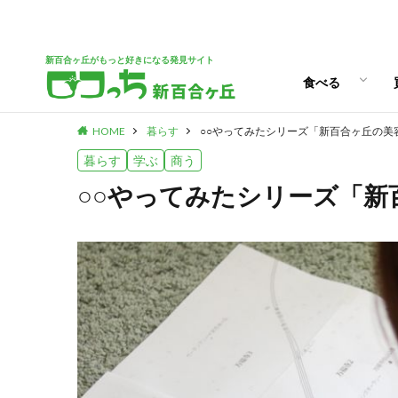
ランチ
スイーツ
新百合ヶ丘がもっと好きになる発見サイト
食べる
HOME
暮らす
○○やってみたシリーズ「新百合ヶ丘の美
ランチ
スイーツ
暮らす
学ぶ
商う
○○やってみたシリーズ「新