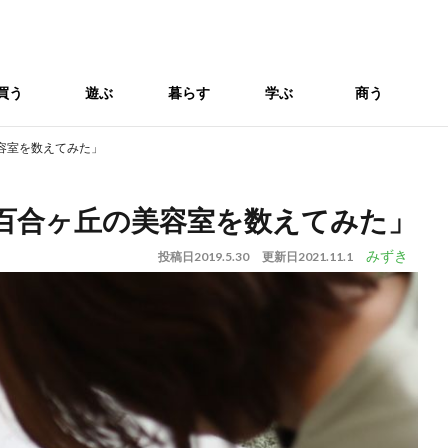
買う
遊ぶ
暮らす
学ぶ
商う
容室を数えてみた」
百合ヶ丘の美容室を数えてみた」
みずき
投稿日
2019.5.30
更新日
2021.11.1