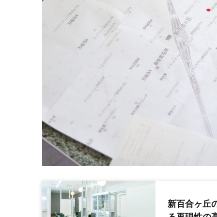
新百合ヶ丘の
る再現性の