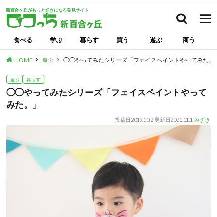
新百合ヶ丘がもっと好きになる発見サイト
検索
食べる
学ぶ
暮らす
買う
遊ぶ
商う
HOME
遊ぶ
◯◯やってみたシリーズ「フェイスペイントやってみた。
遊ぶ
暮らす
◯◯やってみたシリーズ「フェイスペイントやって
みた。」
投稿日
2019.10.2
更新日
2021.11.1
みずき