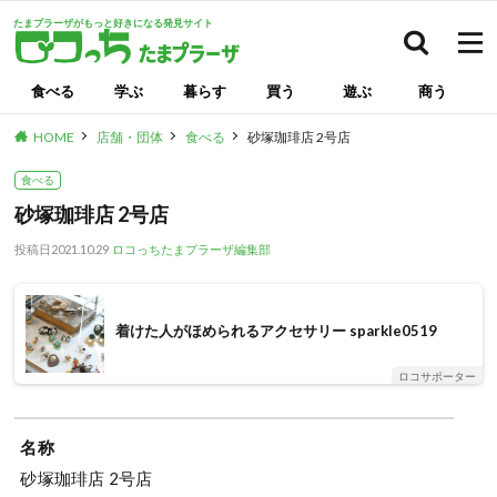
たまプラーザがもっと好きになる発見サイト
検索
食べる
学ぶ
暮らす
買う
遊ぶ
商う
HOME
店舗・団体
食べる
砂塚珈琲店 2号店
食べる
砂塚珈琲店 2号店
投稿日
2021.10.29
ロコっちたまプラーザ編集部
着けた人がほめられるアクセサリー sparkle0519
ロコサポーター
名称
砂塚珈琲店 2号店