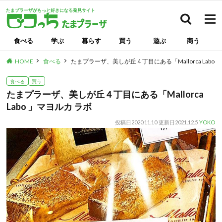
たまプラーザがもっと好きになる発見サイト
検索
食べる
学ぶ
暮らす
買う
遊ぶ
商う
HOME
食べる
たまプラーザ、美しが丘４丁目にある「Mallorca Labo 
食べる
買う
たまプラーザ、美しが丘４丁目にある「Mallorca
Labo 」マヨルカ ラボ
投稿日
2020.11.10
更新日
2021.12.5
YOKO