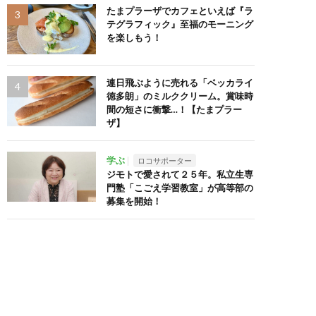
たまプラーザでカフェといえば『ラ
テグラフィック』至福のモーニング
を楽しもう！
連日飛ぶように売れる「ベッカライ
徳多朗」のミルククリーム。賞味時
間の短さに衝撃…！【たまプラー
ザ】
学ぶ
ロコサポーター
ジモトで愛されて２５年。私立生専
門塾「こごえ学習教室」が高等部の
募集を開始！