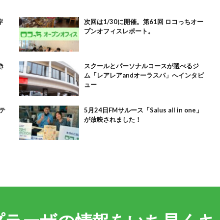
岸
次回は1/30に開催。第61回 ロコっちオー
プンオフィスレポート。
き
スクールとパーソナルコースが選べるジ
ム「レアレアandオーラスパ」へインタビ
ュー
のテ
5月24日FMサルース「Salus all in one」
が放映されました！