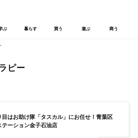
学ぶ
暮らす
買う
遊ぶ
商う
ー
ラピー
り目はお助け隊「タスカル」にお任せ！青葉区
ステーション金子石油店