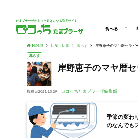
パン
スイーツ
ランチ
カフェ
たまプラーザがもっと好きになる発見サイト
食べる
HOME
店舗・団体
暮らす
岸野恵子のマヤ暦セラピ
パン
スイーツ
ランチ
カフェ
暮らす
岸野恵子のマヤ暦セ
ロコっちたまプラーザ編集部
投稿日
2021.10.29
季節の変わ
のなんでも