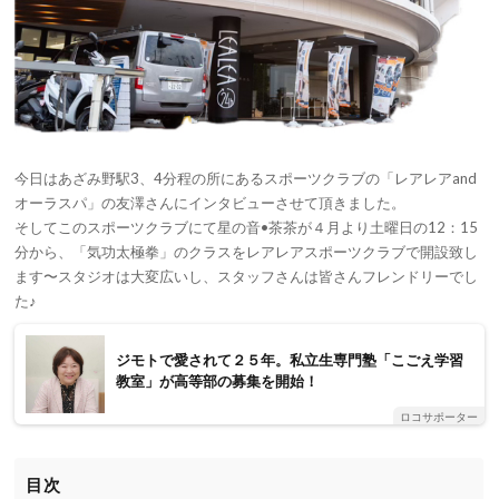
今日はあざみ野駅3、4分程の所にあるスポーツクラブの「レアレアand
オーラスパ」の友澤さんにインタビューさせて頂きました。
そしてこのスポーツクラブにて星の音•茶茶が４月より土曜日の12：15
分から、「気功太極拳」のクラスをレアレアスポーツクラブで開設致し
ます〜スタジオは大変広いし、スタッフさんは皆さんフレンドリーでし
た♪
ジモトで愛されて２５年。私立生専門塾「こごえ学習
教室」が高等部の募集を開始！
ロコサポーター
目次