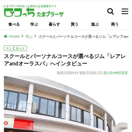
たまプラーザがもっと好きになる発見サイト
検索
食べる
学ぶ
暮らす
買う
遊ぶ
商う
HOME
学ぶ
スクールとパーソナルコースが選べるジム「レアレアand
学ぶ
暮らす
スクールとパーソナルコースが選べるジム「レアレ
アandオーラスパ」へインタビュー
投稿日
2024.4.9
更新日
2026.2.21
星の音•榊原茶茶