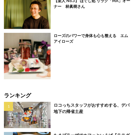
【楽人 No.3】 ほぐし処 リラク「MA」オー
ナー 林眞樹さん
ローズのパワーで身体も心も整える エム
アイローズ
ランキング
ロコっちスタッフがおすすめする、デパ
地下の帰省土産