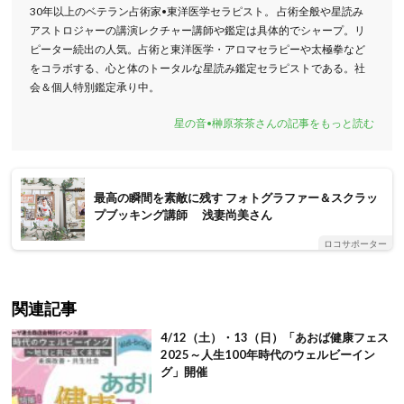
30年以上のベテラン占術家•東洋医学セラピスト。 占術全般や星読み
アストロジャーの講演レクチャー講師や鑑定は具体的でシャープ。リ
ピーター続出の人気。占術と東洋医学・アロマセラピーや太極拳など
をコラボする、心と体のトータルな星読み鑑定セラピストである。社
会＆個人特別鑑定承り中。
星の音•榊原茶茶さんの記事をもっと読む
最高の瞬間を素敵に残す フォトグラファー＆スクラッ
プブッキング講師 浅妻尚美さん
ロコサポーター
関連記事
4/12（土）・13（日）「あおば健康フェス
2025～人生100年時代のウェルビーイン
グ」開催