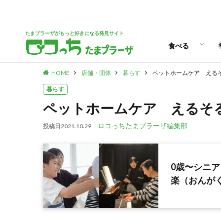
パン
スイーツ
ランチ
カフェ
たまプラーザがもっと好きになる発見サイト
食べる
HOME
店舗・団体
暮らす
ペットホームケア える
パン
スイーツ
ランチ
カフェ
暮らす
ペットホームケア えるそ
ロコっちたまプラーザ編集部
投稿日
2021.10.29
0歳〜シニ
楽（おんが