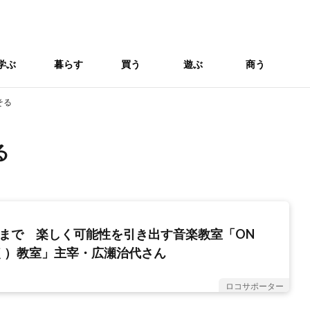
学ぶ
暮らす
買う
遊ぶ
商う
そる
る
アまで 楽しく可能性を引き出す音楽教室「ON
く）教室」主宰・広瀬治代さん
ロコサポーター