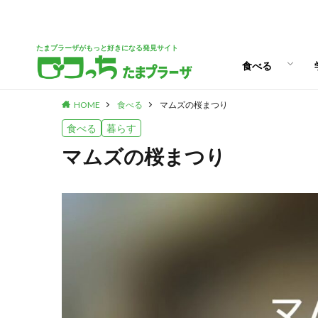
パン
スイーツ
ランチ
カフェ
たまプラーザがもっと好きになる発見サイト
食べる
HOME
食べる
マムズの桜まつり
パン
スイーツ
ランチ
カフェ
食べる
暮らす
マムズの桜まつり