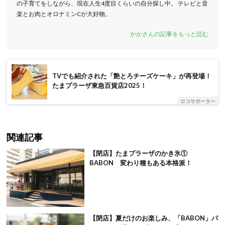
の子育てをしながら、現在人生4度目くらいの自分探し中。 テレビと音
楽とお肉とオロナミンCが大好物。
かかさんの記事をもっと読む
TVでも紹介された「艶とろチーズケーキ」が再登場！
たまプラーザ東急百貨店2025！
ロコサポーター
関連記事
【閉店】たまプラーザのかき氷①
BABON 変わり種もある本格派！
【閉店】夏だけのお楽しみ、「BABON」パ