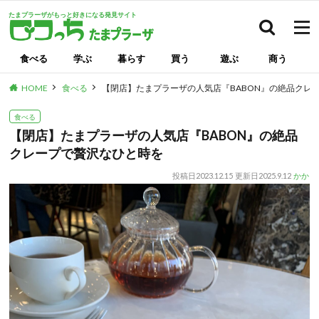
たまプラーザがもっと好きになる発見サイト
検索
食べる
学ぶ
暮らす
買う
遊ぶ
商う
HOME
食べる
【閉店】たまプラーザの人気店『BABON』の絶品クレ
食べる
【閉店】たまプラーザの人気店『BABON』の絶品
クレープで贅沢なひと時を
投稿日
2023.12.15
更新日
2025.9.12
かか