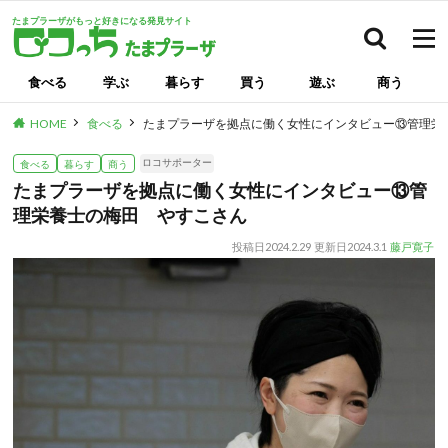
たまプラーザがもっと好きになる発見サイト
検索
食べる
学ぶ
暮らす
買う
遊ぶ
商う
HOME
食べる
たまプラーザを拠点に働く女性にインタビュー⑬管理栄
ロコサポーター
食べる
暮らす
商う
たまプラーザを拠点に働く女性にインタビュー⑬管
理栄養士の梅田 やすこさん
投稿日
2024.2.29
更新日
2024.3.1
藤戸寛子