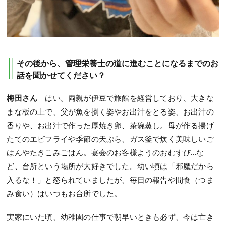
その後から、管理栄養士の道に進むことになるまでのお
話を聞かせてください？
梅田さん
はい。両親が伊豆で旅館を経営しており、大きな
まな板の上で、父が魚を捌く姿やお出汁をとる姿、お出汁の
香りや、お出汁で作った厚焼き卵、茶碗蒸し。母が作る揚げ
たてのエビフライや季節の天ぷら、ガス釜で炊く美味しいご
はんやたきこみごはん。宴会のお客様ようのおむすび…な
ど、台所という場所が大好きでした。幼い頃は「邪魔だから
入るな！」と怒られていましたが、毎日の報告や間食（つま
み食い）はいつもお台所でした。
実家にいた頃、幼稚園の仕事で朝早いときも必ず、今は亡き