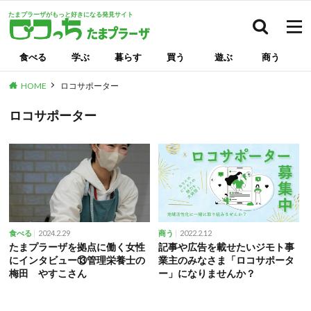
たまプラーザがもっと好きになる発見サイト
検索
食べる
学ぶ
暮らす
買う
遊ぶ
商う
HOME
ロコサポーター
ロコサポーター
2024.2.29
2022.2.12
食べる
商う
たまプラーザを拠点に働く女性
記事や広告を載せたいジモト事
にインタビュー⑬管理栄養士の
業主のみなさま「ロコサポータ
梅田 やすこさん
ー」になりませんか？