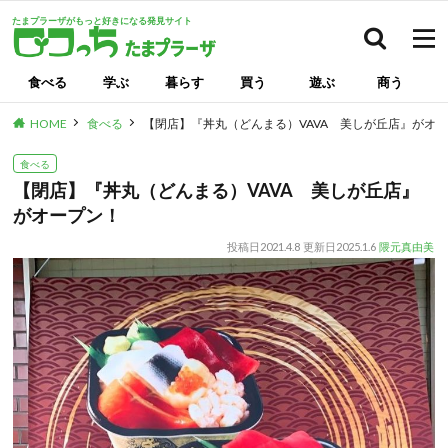
たまプラーザがもっと好きになる発見サイト
検索
食べる
学ぶ
暮らす
買う
遊ぶ
商う
HOME
食べる
【閉店】『丼丸（どんまる）VAVA 美しが丘店』がオ
食べる
【閉店】『丼丸（どんまる）VAVA 美しが丘店』
がオープン！
投稿日
2021.4.8
更新日
2025.1.6
隈元真由美