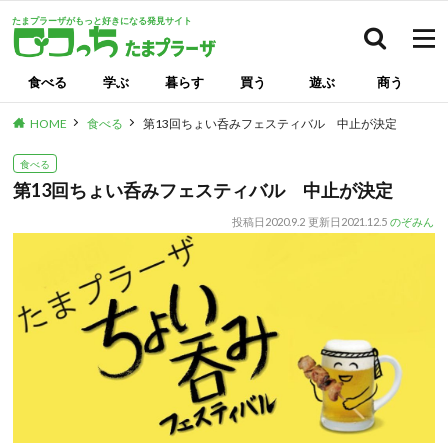
たまプラーザがもっと好きになる発見サイト
検索
食べる
学ぶ
暮らす
買う
遊ぶ
商う
HOME
食べる
第13回ちょい呑みフェスティバル 中止が決定
食べる
第13回ちょい呑みフェスティバル 中止が決定
投稿日
2020.9.2
更新日
2021.12.5
のぞみん