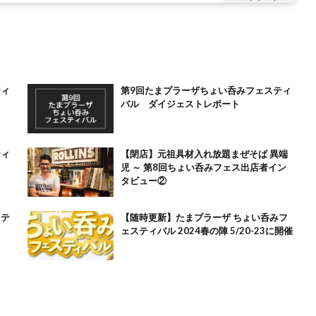
ティ
第9回たまプラーザちょい呑みフェスティ
バル ダイジェストレポート
ティ
【閉店】元祖具材入れ放題まぜそば 異端
児 ～ 第8回ちょい呑みフェス出店者イン
タビュー②
ステ
【随時更新】たまプラーザ ちょい呑みフ
ェスティバル 2024春の陣 5/20-23に開催