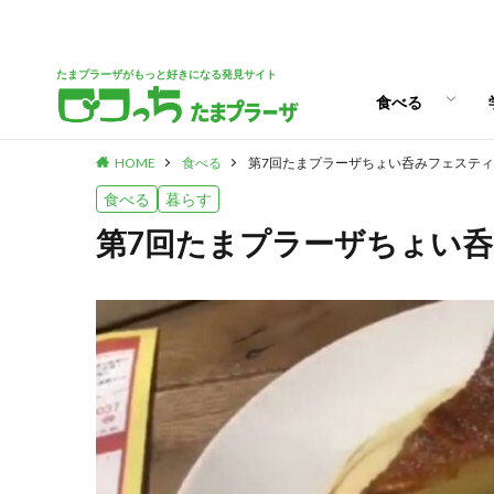
パン
スイーツ
ランチ
カフェ
たまプラーザがもっと好きになる発見サイト
食べる
HOME
食べる
第7回たまプラーザちょい呑みフェスティ
パン
スイーツ
ランチ
カフェ
食べる
暮らす
第7回たまプラーザちょい呑