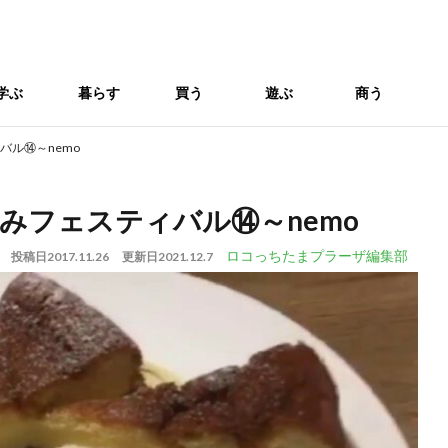
学ぶ
暮らす
買う
遊ぶ
商う
バル⑭～nemo
みフェスティバル⑭～nemo
ロコっちたまプラーザ編集部
投稿日
2017.11.26
更新日
2021.12.7