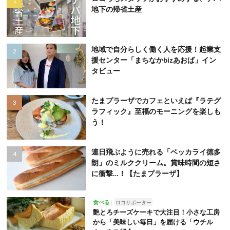
地下の帰省土産
地域で自分らしく働く人を応援！起業支
援センター「まちなかbizあおば」イン
タビュー
たまプラーザでカフェといえば『ラテグ
ラフィック』至福のモーニングを楽しも
う！
連日飛ぶように売れる「ベッカライ徳多
朗」のミルククリーム。賞味時間の短さ
に衝撃…！【たまプラーザ】
食べる
ロコサポーター
艶とろチーズケーキで大注目！小さな工房
から「美味しい毎日」を届ける「ウチル