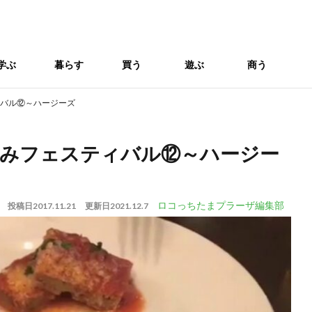
学ぶ
暮らす
買う
遊ぶ
商う
ィバル⑫～ハージーズ
呑みフェスティバル⑫～ハージー
ロコっちたまプラーザ編集部
投稿日
2017.11.21
更新日
2021.12.7