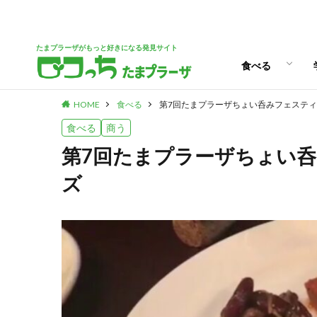
パン
スイーツ
ランチ
カフェ
たまプラーザがもっと好きになる発見サイト
食べる
HOME
食べる
第7回たまプラーザちょい呑みフェステ
パン
スイーツ
ランチ
カフェ
食べる
商う
第7回たまプラーザちょい
ズ