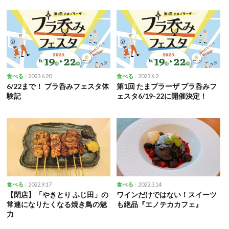
2023.6.20
2023.6.2
食べる
食べる
6/22まで！ プラ呑みフェスタ体
第1回 たまプラーザ プラ呑みフ
験記
ェスタ6/19-22に開催決定！
2022.9.17
2022.3.14
食べる
食べる
【閉店】「やきとり ふじ田」の
ワインだけではない！スイーツ
常連になりたくなる焼き鳥の魅
も絶品『エノテカカフェ』
力