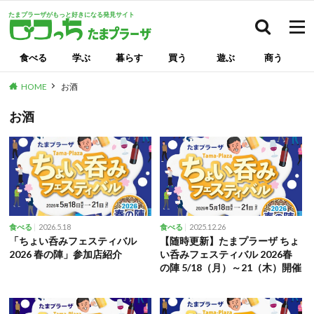
たまプラーザがもっと好きになる発見サイト
検索
食べる
学ぶ
暮らす
買う
遊ぶ
商う
HOME
お酒
お酒
2026.5.18
2025.12.26
食べる
食べる
「ちょい呑みフェスティバル
【随時更新】たまプラーザ ちょ
2026 春の陣」参加店紹介
い呑みフェスティバル 2026春
の陣 5/18（月）～21（木）開催