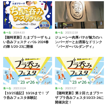
2024.4.10
2023.12.18
食べる
食べる
【随時更新】たまプラーザ ちょ
ジューシー肉厚パテが魅力のハ
い呑みフェスティバル 2024春
ンバーガーとお洒落なドリンク
の陣 5/20-23に開催
「バーガーバルダンディ」
2023.10.24
2023.9.27
食べる
食べる
【10/25追記】10/26まで！ プ
【随時更新】第２回 たまプラー
ラ呑みフェスタ体験記
ザ プラ呑みフェスタ10/23-26に
開催決定！