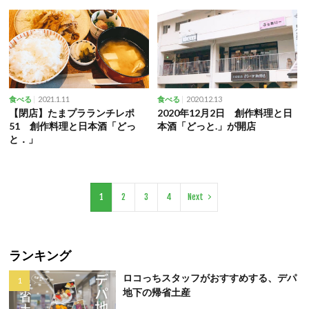
2021.1.11
2020.12.13
食べる
食べる
【閉店】たまプラランチレポ
2020年12月2日 創作料理と日
51 創作料理と日本酒「どっ
本酒「どっと.」が開店
と．」
1
2
3
4
Next
ランキング
ロコっちスタッフがおすすめする、デパ
地下の帰省土産