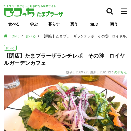
たまプラーザがもっと好きになる発見サイト
検索
食べる
学ぶ
暮らす
買う
遊ぶ
商う
HOME
食べる
【閉店】たまプラーザランチレポ その㉙ ロイヤルガ
食べる
【閉店】たまプラーザランチレポ その㉙ ロイヤ
ルガーデンカフェ
投稿日
2019.2.23
更新日
2021.12.6
のぞみん