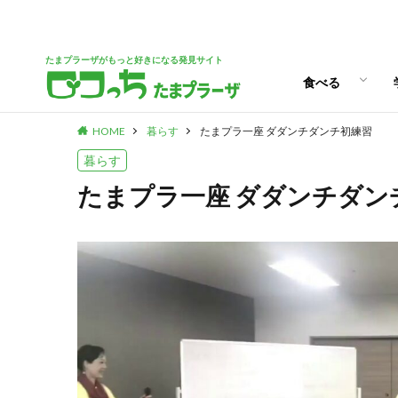
パン
スイーツ
ランチ
カフェ
たまプラーザがもっと好きになる発見サイト
食べる
HOME
暮らす
たまプラ一座 ダダンチダンチ初練習
パン
スイーツ
ランチ
カフェ
暮らす
たまプラ一座 ダダンチダン