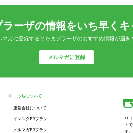
プラーザの情報をいち早くキ
ルマガに登録するとたまプラーザのおすすめ情報が届き
メルマガに登録
ロコっちについて
運営会社について
ロコ
インスタPRプラン
トで
メルマガPRプラン
す。