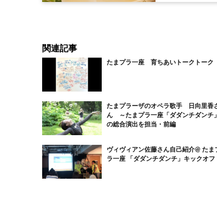
関連記事
たまプラ一座 育ちあいトークトーク
たまプラーザのオペラ歌手 日向里香
ん ～たまプラ一座「ダダンチダンチ
の総合演出を担当・前編
ヴィヴィアン佐藤さん自己紹介@ たま
ラ一座 「ダダンチダンチ」キックオフ