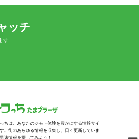
ャッチ
ます
っちは、あなたのジモト体験を豊かにする情報サイ
す。街のあらゆる情報を収集し、日々更新していま
早速情報を探してみよう！