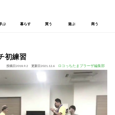
学ぶ
暮らす
買う
遊ぶ
商う
チ初練習
ロコっちたまプラーザ編集部
投稿日
2018.9.2
更新日
2021.12.6