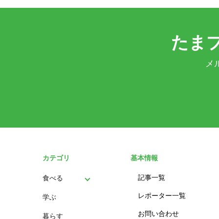
たま
メ
カテゴリ
基本情報
記事一覧
食べる
レポーター一覧
学ぶ
パン
お問い合わせ
暮らす