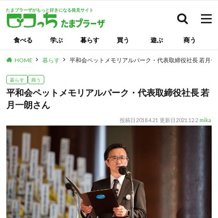
たまプラーザがもっと好きになる発見サイト
検索
食べる
学ぶ
暮らす
買う
遊ぶ
商う
HOME
暮らす
平和会ペットメモリアルパーク・代表取締役社長 若月一
暮らす
商う
平和会ペットメモリアルパーク・代表取締役社長 若
月一朗さん
投稿日
2018.4.21
更新日
2021.12.2
mika