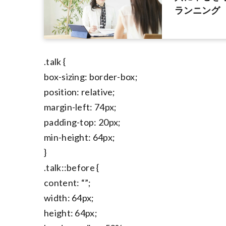
ランニング
.talk {
box-sizing: border-box;
position: relative;
margin-left: 74px;
padding-top: 20px;
min-height: 64px;
}
.talk::before {
content: “”;
width: 64px;
height: 64px;