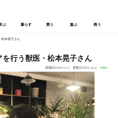
学ぶ
暮らす
買う
遊ぶ
商う
・松本晃子さん
アを行う獣医・松本晃子さん
mika
投稿日
2018.11.2
更新日
2021.12.2