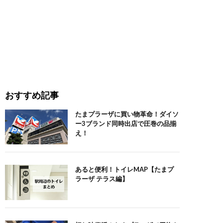
おすすめ記事
たまプラーザに買い物革命！ダイソ
ー3ブランド同時出店で圧巻の品揃
え！
あると便利！トイレMAP【たまプ
ラーザ テラス編】