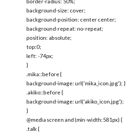
border-radius: 50%;
background-size: cover;
background-position: center center;
background-repeat: no-repeat;
position: absolute;
top:0;
left: -74px;
}
.mika::before {
background-image: url(‘mika_icon.jpg’); }
.akiko::before {
background-image: url(‘akiko_icon.jpg’);
}
@media screen and (min-width:581px) {
.talk {