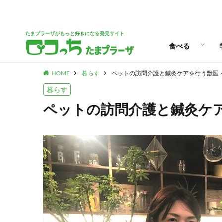
パン
スイーツ
ランチ
カフェ
たまプラーザがもっと好きになる発見サイト
食べる
HOME
暮らす
ペットの訪問介護と鍼灸ケアを行う獣医
パン
スイーツ
ランチ
カフェ
暮らす
ペットの訪問介護と鍼灸ケ