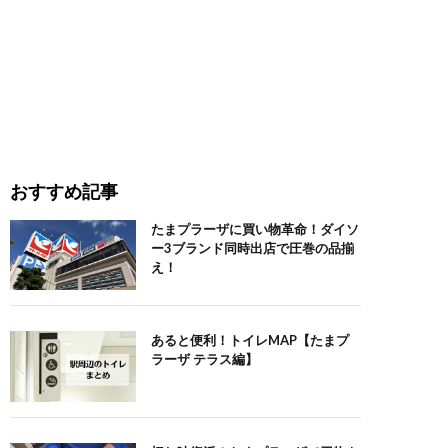
おすすめ記事
たまプラーザに買い物革命！ダイソ
ー3ブランド同時出店で圧巻の品揃
え！
あると便利！トイレMAP【たまプ
ラーザ テラス編】