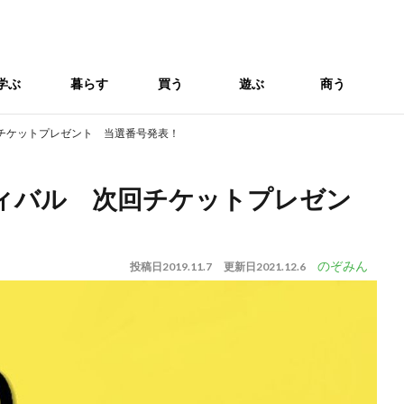
学ぶ
暮らす
買う
遊ぶ
商う
チケットプレゼント 当選番号発表！
ティバル 次回チケットプレゼン
のぞみん
投稿日
2019.11.7
更新日
2021.12.6