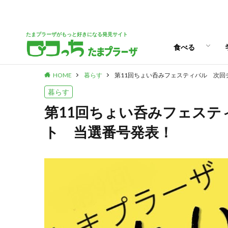
パン
スイーツ
ランチ
カフェ
たまプラーザがもっと好きになる発見サイト
食べる
HOME
暮らす
第11回ちょい呑みフェスティバル 次回
パン
スイーツ
ランチ
カフェ
暮らす
第11回ちょい呑みフェス
ト 当選番号発表！