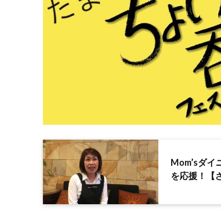
Mom’sダ
を応援！【