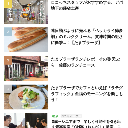
ロコっちスタッフがおすすめする、デパ
地下の帰省土産
連日飛ぶように売れる「ベッカライ徳多
朗」のミルククリーム。賞味時間の短さ
に衝撃…！【たまプラーザ】
たまプラーザランチレポ その㉛ 天ぷ
ら 佐藤のランチコース
たまプラーザでカフェといえば『ラテグ
ラフィック』至福のモーニングを楽しも
う！
遊ぶ
ロコサポーター
0歳〜シニアまで 楽しく可能性を引き出
す音楽教室「ON楽（おんがく）教室」主