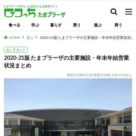
たまプラーザがもっと好きになる発見サイト
検索
食べる
学ぶ
暮らす
買う
遊ぶ
商う
HOME
遊ぶ
2020-21版 たまプラーザの主要施設・年末年始営業状況ま
遊ぶ
暮らす
2020-21版 たまプラーザの主要施設・年末年始営業
状況まとめ
投稿日
2020.12.20
更新日
2021.12.8
のぞみん