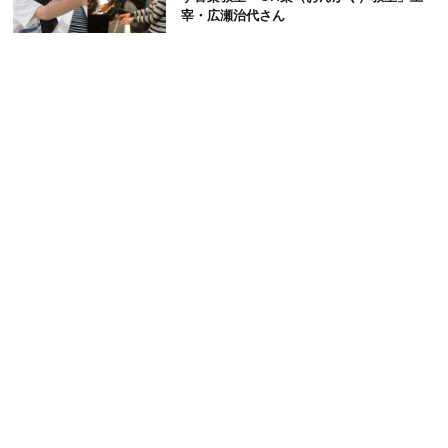
宰・広瀬治代さん