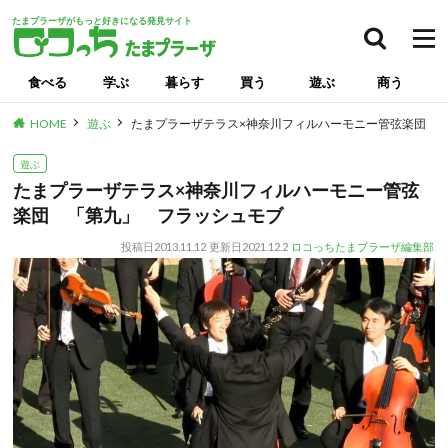
たまプラーザがもっと好きになる発見サイト
食べる
学ぶ
暮らす
買う
遊ぶ
商う
HOME
遊ぶ
たまプラーザテラス×神奈川フィルハーモニー管弦楽団 
遊ぶ
たまプラーザテラス×神奈川フィルハーモニー管弦
楽団 「第九」 フラッシュモブ
投稿日
2013.11.12
更新日
2021.12.2
ロコっちたまプラーザ編集部