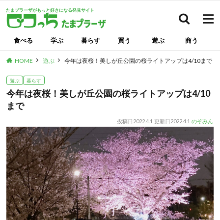
たまプラーザがもっと好きになる発見サイト
検索
食べる
学ぶ
暮らす
買う
遊ぶ
商う
HOME
遊ぶ
今年は夜桜！美しが丘公園の桜ライトアップは4/10まで
遊ぶ
暮らす
今年は夜桜！美しが丘公園の桜ライトアップは4/10
まで
投稿日
2022.4.1
更新日
2022.4.1
のぞみん