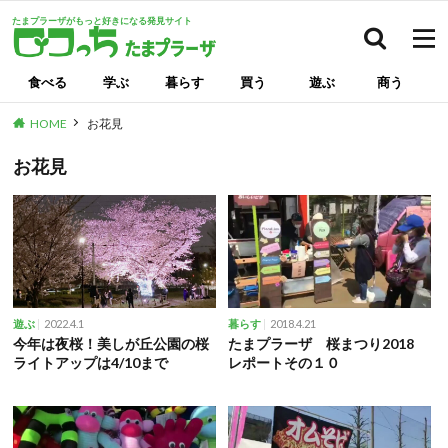
たまプラーザがもっと好きになる発見サイト
検索
食べる
学ぶ
暮らす
買う
遊ぶ
商う
HOME
お花見
お花見
2022.4.1
2018.4.21
遊ぶ
暮らす
今年は夜桜！美しが丘公園の桜
たまプラーザ 桜まつり2018
ライトアップは4/10まで
レポートその１０