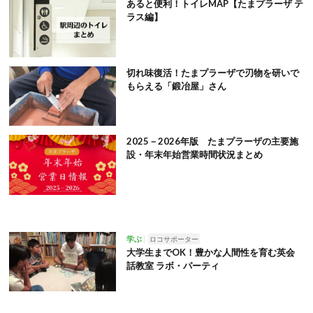
あると便利！トイレMAP【たまプラーザ テ
ラス編】
切れ味復活！たまプラーザで刃物を研いで
もらえる「鍛冶屋」さん
2025－2026年版 たまプラーザの主要施
設・年末年始営業時間状況まとめ
学ぶ
ロコサポーター
大学生までOK！豊かな人間性を育む英会
話教室 ラボ・パーティ