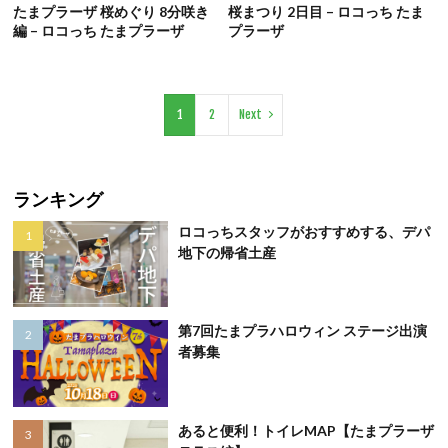
たまプラーザ 桜めぐり 8分咲き
桜まつり 2日目 – ロコっち たま
編 – ロコっち たまプラーザ
プラーザ
1
2
Next
ランキング
ロコっちスタッフがおすすめする、デパ
地下の帰省土産
第7回たまプラハロウィン ステージ出演
者募集
あると便利！トイレMAP【たまプラーザ