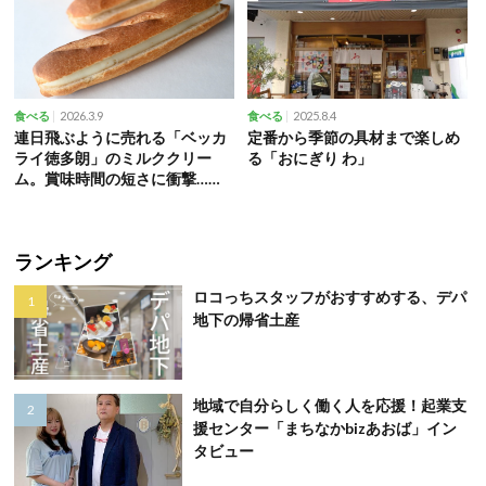
2026.3.9
2025.8.4
食べる
食べる
連日飛ぶように売れる「ベッカ
定番から季節の具材まで楽しめ
ライ徳多朗」のミルククリー
る「おにぎり わ」
ム。賞味時間の短さに衝撃…！
【たまプラーザ】
ランキング
ロコっちスタッフがおすすめする、デパ
地下の帰省土産
地域で自分らしく働く人を応援！起業支
援センター「まちなかbizあおば」イン
タビュー