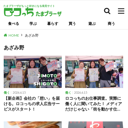
たまプラーザがもっと好きになる発見サイト
検索
食べる
学ぶ
暮らす
買う
遊ぶ
商う
HOME
あざみ野
あざみ野
2026.6.15
2026.6.15
働く
働く
【新企画】会社の「想い」を届
ロコっちのお仕事調査。実際に
ける。ロコっちの求人広告サー
働く人に聞いてみた！ メディア
ビスがスタート！
だけじゃない「街を動かす仕
事」