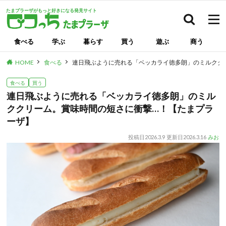
たまプラーザがもっと好きになる発見サイト
検索
食べる
学ぶ
暮らす
買う
遊ぶ
商う
HOME
食べる
連日飛ぶように売れる「ベッカライ徳多朗」のミルクク
食べる
買う
連日飛ぶように売れる「ベッカライ徳多朗」のミル
ククリーム。賞味時間の短さに衝撃…！【たまプラ
ーザ】
投稿日
2026.3.9
更新日
2026.3.16
みお