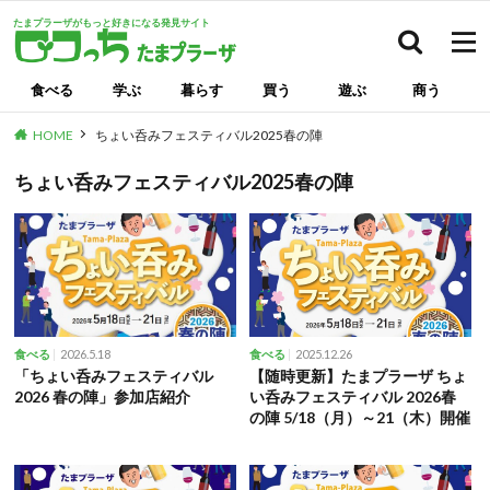
たまプラーザがもっと好きになる発見サイト
検索
食べる
学ぶ
暮らす
買う
遊ぶ
商う
HOME
ちょい呑みフェスティバル2025春の陣
ちょい呑みフェスティバル2025春の陣
2026.5.18
2025.12.26
食べる
食べる
「ちょい呑みフェスティバル
【随時更新】たまプラーザ ちょ
2026 春の陣」参加店紹介
い呑みフェスティバル 2026春
の陣 5/18（月）～21（木）開催