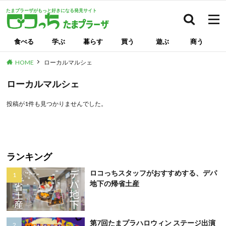
たまプラーザがもっと好きになる発見サイト
検索
食べる
学ぶ
暮らす
買う
遊ぶ
商う
HOME
ローカルマルシェ
ローカルマルシェ
投稿が1件も見つかりませんでした。
ランキング
ロコっちスタッフがおすすめする、デパ
地下の帰省土産
第7回たまプラハロウィン ステージ出演