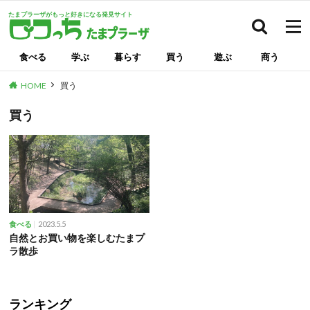
たまプラーザがもっと好きになる発見サイト
検索
食べる
学ぶ
暮らす
買う
遊ぶ
商う
HOME
買う
買う
2023.5.5
食べる
自然とお買い物を楽しむたまプ
ラ散歩
ランキング